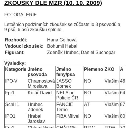
ZKOUŠKY DLE MZŘ (10. 10. 2009)
FOTOGALERIE
Letošních podzimních zkoušek se zúčastnilo 8 psovodů a
9 psů. 6 psů zkoušku splnilo.
Rozhodčí:
Hana Golhová
Vedoucí zkoušek:
Bohumil Habal
Figurant:
Zdeněk Hrubec, Daniel Suchopar
Výsledky:
Kategorie
Jméno
Jméno
Plemeno
ZKO
A
psovoda
feny/psa
IPO-V
Chramostová
JASSO
NO
Vlašim
46
-
Miroslava
Bornek
Fpr1
Kolář David
NELA od
NO
Vlašim
64
/
Policie ČR
SchH1
Hrubec
FANCIE
AT
Vlašim
87
Zdeněk
Terno
IPO1
Hrabal
FIBA Milvel
NO
Vlašim
80
Jaroslav
Fpr2
Chlupáčková
CHÁRON
RTW
RTW
70
/