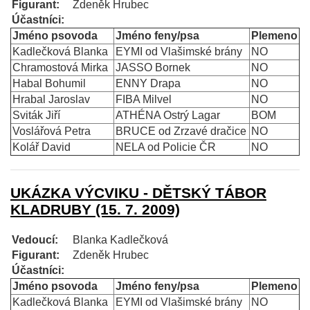
Figurant:
Zdeněk Hrubec
Účastníci:
Jméno psovoda
Jméno feny/psa
Plemeno
Kadlečková Blanka
EYMI od Vlašimské brány
NO
Chramostová Mirka
JASSO Bornek
NO
Habal Bohumil
ENNY Drapa
NO
Hrabal Jaroslav
FIBA Milvel
NO
Sviták Jiří
ATHÉNA Ostrý Lagar
BOM
Voslářová Petra
BRUCE od Zrzavé dračice
NO
Kolář David
NELA od Policie ČR
NO
UKÁZKA VÝCVIKU - DĚTSKÝ TÁBOR
KLADRUBY (15. 7. 2009)
Vedoucí:
Blanka Kadlečková
Figurant:
Zdeněk Hrubec
Účastníci:
Jméno psovoda
Jméno feny/psa
Plemeno
Kadlečková Blanka
EYMI od Vlašimské brány
NO