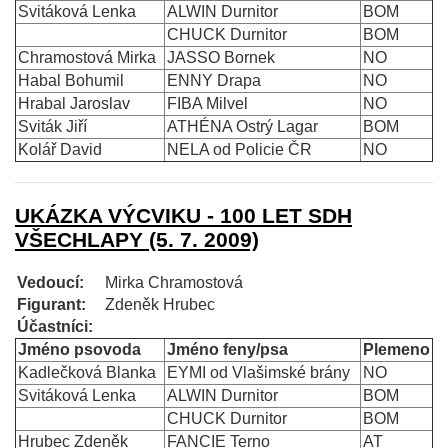
Svitáková Lenka
ALWIN Durnitor
BOM
CHUCK Durnitor
BOM
Chramostová Mirka
JASSO Bornek
NO
Habal Bohumil
ENNY Drapa
NO
Hrabal Jaroslav
FIBA Milvel
NO
Sviták Jiří
ATHÉNA Ostrý Lagar
BOM
Kolář David
NELA od Policie ČR
NO
UKÁZKA VÝCVIKU - 100 LET SDH
VŠECHLAPY (5. 7. 2009)
Vedoucí:
Mirka Chramostová
Figurant:
Zdeněk Hrubec
Účastníci:
Jméno psovoda
Jméno feny/psa
Plemeno
Kadlečková Blanka
EYMI od Vlašimské brány
NO
Svitáková Lenka
ALWIN Durnitor
BOM
CHUCK Durnitor
BOM
Hrubec Zdeněk
FANCIE Terno
AT