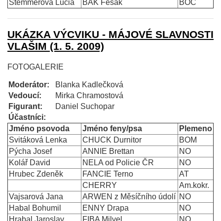
Stemmerová Lucia
BAK Fešák
BOC
UKÁZKA VÝCVIKU - MÁJOVÉ SLAVNOSTI
VLAŠIM (1. 5. 2009)
FOTOGALERIE
Moderátor:
Blanka Kadlečková
Vedoucí:
Mirka Chramostová
Figurant:
Daniel Suchopar
Účastníci:
Jméno psovoda
Jméno feny/psa
Plemeno
Svitáková Lenka
CHUCK Durnitor
BOM
Pýcha Josef
ANNIE Brettan
NO
Kolář David
NELA od Policie ČR
NO
Hrubec Zdeněk
FANCIE Terno
AT
CHERRY
Am.kokr.
Vajsarová Jana
ARWEN z Měsíčního údolí
NO
Habal Bohumil
ENNY Drapa
NO
Hrabal Jaroslav
FIBA Milvel
NO