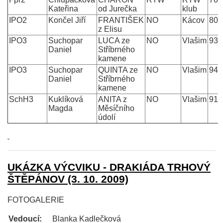
Kateřina
od Jurečka
klub
IPO2
Končel Jiří
FRANTIŠEK
NO
Kácov
80
z Elisu
IPO3
Suchopar
LUCA ze
NO
Vlašim
93
Daniel
Stříbrného
kamene
IPO3
Suchopar
QUINTA ze
NO
Vlašim
94
Daniel
Stříbrného
kamene
SchH3
Kuklíková
ANITA z
NO
Vlašim
91
Magda
Měsíčního
údolí
UKÁZKA VÝCVIKU - DRAKIÁDA TRHOVÝ
ŠTĚPÁNOV (3. 10. 2009)
FOTOGALERIE
Vedoucí:
Blanka Kadlečková