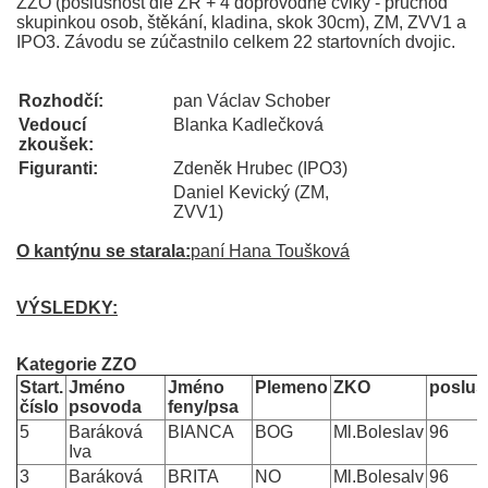
ZZO (poslušnost dle ZŘ + 4 doprovodné cviky - průchod
skupinkou osob, štěkání, kladina, skok 30cm), ZM, ZVV1 a
IPO3. Závodu se zúčastnilo celkem 22 startovních dvojic.
Rozhodčí:
pan Václav Schober
Vedoucí
Blanka Kadlečková
zkoušek:
Figuranti:
Zdeněk Hrubec (IPO3)
Daniel Kevický (ZM,
ZVV1)
O kantýnu se starala:
paní Hana Toušková
VÝSLEDKY:
Kategorie ZZO
Start.
Jméno
Jméno
Plemeno
ZKO
posluš
číslo
psovoda
feny/psa
5
Baráková
BIANCA
BOG
Ml.Boleslav
96
Iva
3
Baráková
BRITA
NO
Ml.Bolesalv
96