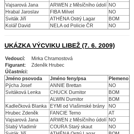
Vajsarová Jana
ARWEN z Měsíčního údolí
NO
Hrabal Jaroslav
FIBA Milvel
NO
Sviták Jiří
ATHÉNA Ostrý Lagar
BOM
Kolář David
NELA od Policie ČR
NO
UKÁZKA VÝCVIKU LIBEŽ (7. 6. 2009)
Vedoucí:
Mirka Chramostová
Figurant:
Zdeněk Hrubec
Účastníci:
Jméno psovoda
Jméno feny/psa
Plemeno
Pýcha Josef
ANNIE Brettan
NO
Svitáková Lenka
CHUCK Durnitor
BOM
ALWIN Durnitor
BOM
Kadlečková Blanka
EYMI od Vlašimské brány
NO
Hrubec Zdeněk
FANCIE Terno
AT
Vajsarová Jana
ARWEN z Měsíčního údolí
NO
Slabý Vladimír
COURA Starý skaut
NO
Sviták Jiří
ATHÉNA Ostrý Lagar
BOM