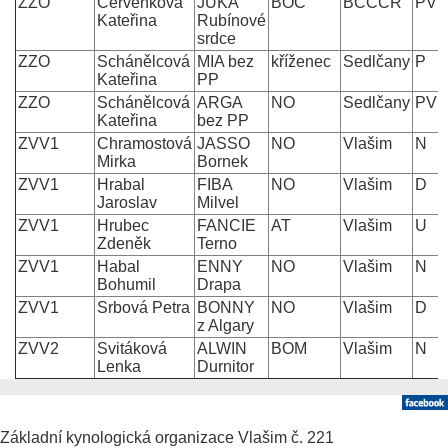
ZZO
Červenková
JUKA
BOC
BCCCR
PV
Kateřina
Rubínové
srdce
ZZO
Schánělcová
MIA bez
kříženec
Sedlčany
P
Kateřina
PP
ZZO
Schánělcová
ARGA
NO
Sedlčany
PV
Kateřina
bez PP
ZVV1
Chramostová
JASSO
NO
Vlašim
N
Mirka
Bornek
ZVV1
Hrabal
FIBA
NO
Vlašim
D
Jaroslav
Milvel
ZVV1
Hrubec
FANCIE
AT
Vlašim
U
Zdeněk
Terno
ZVV1
Habal
ENNY
NO
Vlašim
N
Bohumil
Drapa
ZVV1
Srbová Petra
BONNY
NO
Vlašim
D
z Algary
ZVV2
Svitáková
ALWIN
BOM
Vlašim
N
Lenka
Durnitor
Základní kynologická organizace Vlašim č. 221