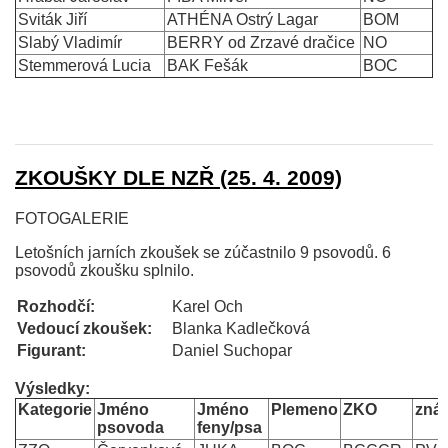
Sviták Jiří
ATHÉNA Ostrý Lagar
BOM
Slabý Vladimír
BERRY od Zrzavé dračice
NO
Stemmerová Lucia
BAK Fešák
BOC
ZKOUŠKY DLE NZŘ (25. 4. 2009)
FOTOGALERIE
Letošních jarních zkoušek se zúčastnilo 9 psovodů. 6
psovodů zkoušku splnilo.
Rozhodčí:
Karel Och
Vedoucí zkoušek:
Blanka Kadlečková
Figurant:
Daniel Suchopar
Výsledky:
Kategorie
Jméno
Jméno
Plemeno
ZKO
zná
psovoda
feny/psa