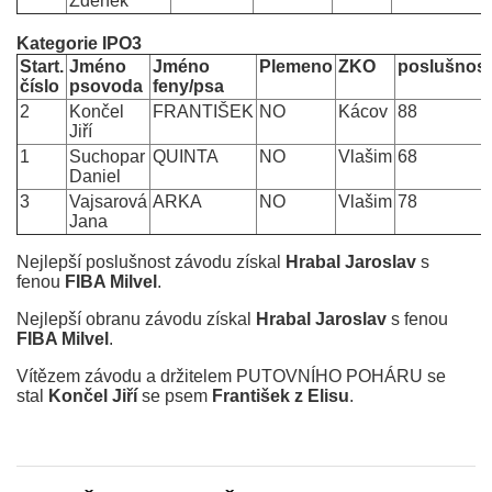
Zdeněk
Kategorie IPO3
Start.
Jméno
Jméno
Plemeno
ZKO
poslušnost
číslo
psovoda
feny/psa
2
Končel
FRANTIŠEK
NO
Kácov
88
Jiří
1
Suchopar
QUINTA
NO
Vlašim
68
Daniel
3
Vajsarová
ARKA
NO
Vlašim
78
Jana
Nejlepší poslušnost závodu získal
Hrabal Jaroslav
s
fenou
FIBA Milvel
.
Nejlepší obranu závodu získal
Hrabal Jaroslav
s fenou
FIBA Milvel
.
Vítězem závodu a držitelem PUTOVNÍHO POHÁRU se
stal
Končel Jiří
se psem
František z Elisu
.