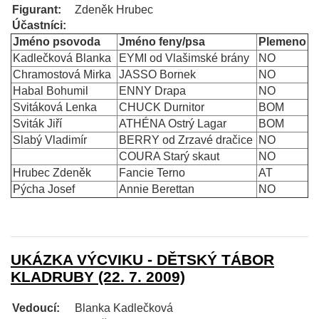
Figurant:
Zdeněk Hrubec
Účastníci:
Jméno psovoda
Jméno feny/psa
Plemeno
Kadlečková Blanka
EYMI od Vlašimské brány
NO
Chramostová Mirka
JASSO Bornek
NO
Habal Bohumil
ENNY Drapa
NO
Svitáková Lenka
CHUCK Durnitor
BOM
Sviták Jiří
ATHÉNA Ostrý Lagar
BOM
Slabý Vladimír
BERRY od Zrzavé dračice
NO
COURA Starý skaut
NO
Hrubec Zdeněk
Fancie Terno
AT
Pýcha Josef
Annie Berettan
NO
UKÁZKA VÝCVIKU - DĚTSKÝ TÁBOR
KLADRUBY (22. 7. 2009)
Vedoucí:
Blanka Kadlečková