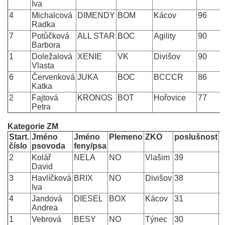
Iva
4
Michalcová
DIMENDY
BOM
Kácov
96
Radka
7
Potůčková
ALL STAR
BOC
Agility
90
Barbora
1
Doležalová
XENIE
VK
Divišov
90
Vlasta
6
Červenková
JUKA
BOC
BCCCR
86
Katka
2
Fajtová
KRONOS
BOT
Hořovice
77
Petra
Kategorie ZM
Start.
Jméno
Jméno
Plemeno
ZKO
poslušnost
o
číslo
psovoda
feny/psa
2
Kolář
NELA
NO
Vlašim
39
5
David
3
Havlíčková
BRIX
NO
Divišov
38
4
Iva
4
Jandová
DIESEL
BOX
Kácov
31
4
Andrea
1
Vebrová
BESY
NO
Týnec
30
1