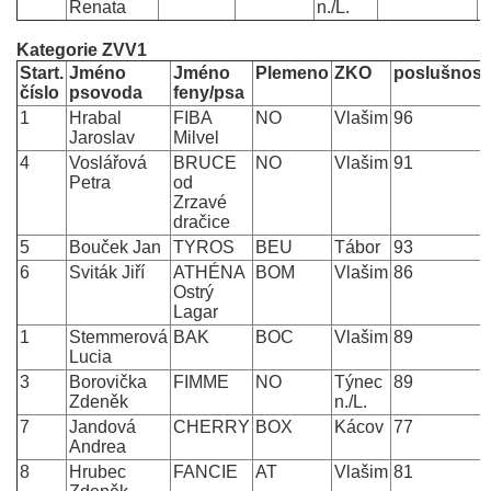
Renata
n./L.
Kategorie ZVV1
Start.
Jméno
Jméno
Plemeno
ZKO
poslušnost
číslo
psovoda
feny/psa
1
Hrabal
FIBA
NO
Vlašim
96
Jaroslav
Milvel
4
Voslářová
BRUCE
NO
Vlašim
91
Petra
od
Zrzavé
dračice
5
Bouček Jan
TYROS
BEU
Tábor
93
6
Sviták Jiří
ATHÉNA
BOM
Vlašim
86
Ostrý
Lagar
1
Stemmerová
BAK
BOC
Vlašim
89
Lucia
3
Borovička
FIMME
NO
Týnec
89
Zdeněk
n./L.
7
Jandová
CHERRY
BOX
Kácov
77
Andrea
8
Hrubec
FANCIE
AT
Vlašim
81