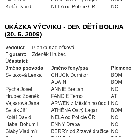
Kolář David
NELA od Policie ČR
NO
UKÁZKA VÝCVIKU - DEN DĚTÍ BOLINA
(30. 5. 2009)
Vedoucí:
Blanka Kadlečková
Figurant:
Zdeněk Hrubec
Účastníci:
Jméno psovoda
Jméno feny/psa
Plemeno
Svitáková Lenka
CHUCK Durnitor
BOM
ALWIN
BOM
Pýcha Josef
ANNIE Brettan
NO
Hrubec Zdeněk
FANCIE Terno
AT
Vajsarová Jana
ARWEN z Měsíčního údolí
NO
Sviták Jiří
ATHÉNA Ostrý Lagar
BOM
Kolář David
NELA od Policie ČR
NO
Habal Bohumil
ENNY Drapa
NO
Slabý Vladimír
BERRY od Zrzavé dračice
NO