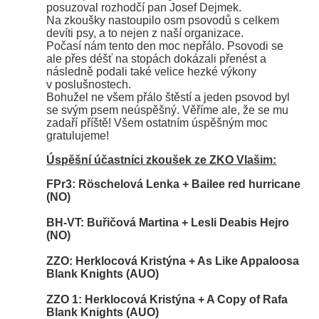
posuzoval rozhodčí pan Josef Dejmek.
Na zkoušky nastoupilo osm psovodů s celkem
devíti psy, a to nejen z naší organizace.
Počasí nám tento den moc nepřálo. Psovodi se
ale přes déšť na stopách dokázali přenést a
následně podali také velice hezké výkony
v poslušnostech.
Bohužel ne všem přálo štěstí a jeden psovod byl
se svým psem neúspěšný. Věříme ale, že se mu
zadaří příště! Všem ostatním úspěšným moc
gratulujeme!
Úspěšní účastníci zkoušek ze ZKO Vlašim:
FPr3:
Röschelová Lenka + Bailee red hurricane
(NO)
BH-VT:
Buřičová Martina + Lesli Deabis Hejro
(NO)
ZZO:
Herklocová Kristýna + As Like Appaloosa
Blank Knights (AUO)
ZZO 1:
Herklocová Kristýna + A Copy of Rafa
Blank Knights (AUO)