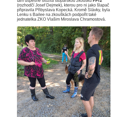
tam úspěšně složila stopařskou zkoušku
FPr2
(rozhodčí Josef Dejmek), kterou pro ni jako šlapač
připravila Přibyslava Kopecká. Kromě Slávky, byla
Lenku s Bailee na zkouškách podpořit také
jednatelka ZKO Vlašim Miroslava Chramostová.