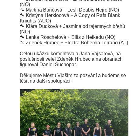
(NO)
🐾 Martina Buřičová + Lesli Deabis Hejro (NO)
🐾 Kristýna Herklocová + A Copy of Rafa Blank
Knights (AUO)
🐾 Klára Dudková + Jasmína od tajemných břehů
(NO)
🐾 Lenka Röschelová + Ellis z Heikedu (NO)
🐾 Zdeněk Hrubec + Electra Bohemia Terrano (AT)
Celou ukázku komentovala Jana Vajsarová, na
poslušnosti velel Zdeněk Hrubec a na obranách
figuroval Daniel Suchopar.
Děkujeme Městu Vlašim za pozvání a budeme se
těšit na další spolupráci!