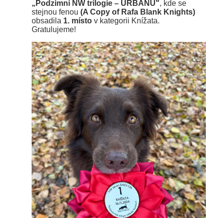
„Podzimní NW trilogie – URBANŮ"
, kde se
stejnou fenou
(A Copy of Rafa Blank Knights)
obsadila
1. místo
v kategorii Knížata.
Gratulujeme!