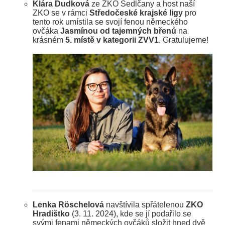
Klára Dudková
ze ZKO Sedlčany a host naší
ZKO se v rámci
Středočeské krajské ligy
pro
tento rok umístila se svojí fenou německého
ovčáka
Jasmínou od tajemných břenů
na
krásném
5. místě v kategorii ZVV1
. Gratulujeme!
Lenka Röschelová
navštívila spřátelenou
ZKO
Hradištko
(3. 11. 2024), kde se jí podařilo se
svými fenami německých ovčáků složit hned dvě