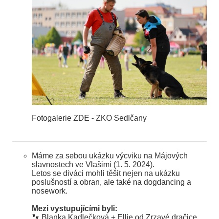
Fotogalerie ZDE - ZKO Sedlčany
Máme za sebou ukázku výcviku na Májových
slavnostech ve Vlašimi (1. 5. 2024).
Letos se diváci mohli těšit nejen na ukázku
poslušností a obran, ale také na dogdancing a
nosework.
Mezi vystupujícími byli:
🐾 Blanka Kadlečková + Ellie od Zrzavé dračice