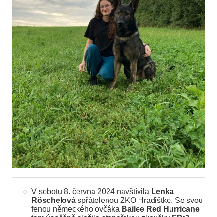
V sobotu 8. června 2024 navštívila
Lenka
Röschelová
spřátelenou ZKO Hradištko. Se svou
fenou německého ovčáka
Bailee Red Hurricane