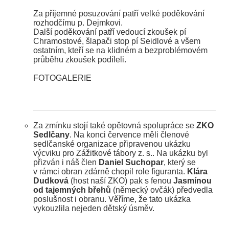
Za příjemné posuzování patří velké poděkování
rozhodčímu p. Dejmkovi.
Další poděkování patří vedoucí zkoušek pí
Chramostové, šlapači stop pí Seidlové a všem
ostatním, kteří se na klidném a bezproblémovém
průběhu zkoušek podíleli.
FOTOGALERIE
Za zmínku stojí také opětovná spolupráce se
ZKO
Sedlčany
. Na konci července měli členové
sedlčanské organizace připravenou ukázku
výcviku pro Zážitkové tábory z. s.. Na ukázku byl
přizván i náš člen
Daniel Suchopar
, který se
v rámci obran zdárně chopil role figuranta.
Klára
Dudková
(host naší ZKO) pak s fenou
Jasmínou
od tajemných břehů
(německý ovčák) předvedla
poslušnost i obranu. Věříme, že tato ukázka
vykouzlila nejeden dětský úsměv.