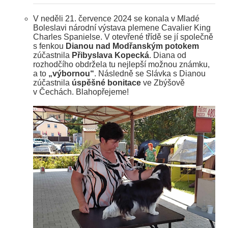
V neděli 21. července 2024 se konala v Mladé
Boleslavi národní výstava plemene Cavalier King
Charles Spanielse. V otevřené třídě se jí společně
s fenkou
Dianou nad Modřanským potokem
zúčastnila
Přibyslava Kopecká
. Diana od
rozhodčího obdržela tu nejlepší možnou známku,
a to
„výbornou“
. Následně se Slávka s Dianou
zúčastnila
úspěšné bonitace
ve Zbýšově
v Čechách. Blahopřejeme!