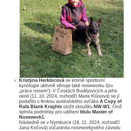
Kristýna Herklocová
se kromě sportovní
kynologie aktivně věnuje také noseworku (tzv.
„práce nosem“). V Českých Budějovicích a jeho
okolí (11. 10. 2024, rozhodčí Marie Klůsová) se jí
podařilo s fenkou australského ovčáka
A Copy of
Rafa Blank Knights
složit zkoušku
NW-W1
, čímž
splnila podmínky pro udělení
titulu Master of
Nosework1.
Následně se v Nymburce (16. 11. 2024, rozhodčí
Jana Kočová) zúčastnila noseworkového závodu