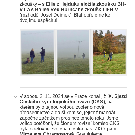
zkoušky – s
Ellis z Hejduku složila zkoušku BH-
VT a s Bailee Red Hurricane zkoušku IFH-V
(rozhodčí Josef Dejmek). Blahopřejeme ke
dvojímu úspěchu!
V sobotu 2. 11. 2024 se v Praze konal již
IX. Sjezd
Českého kynologického svazu (ČKS)
, na
kterém bylo tajnou volbou zvoleno nové
předsednictvo a další komise, jejichž mandát
započne začátkem prosince tohoto roku. Jsme
velice potěšeni, že členem revizní komise ČKS
byla opětovně zvolena členka naší ZKO, paní
Miroslava Chramostová
. Gratulujeme!