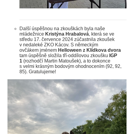
Další úspěšnou na zkouškách byla naše
mládežnice
Kristýna Hrabalová
, která se ve
středu 17. července 2024 zúčastnila zkoušek
v nedaleké ZKO Kácov. S německým
ovčákem jménem
Helloween z Klídkova dvora
tam úspěšně složila tří-oddílovou zkoušku
IGP
1
(rozhodčí Martin Matoušek), a to dokonce
s velmi krásným bodovým ohodnocením (92, 92,
85). Gratulujeme!