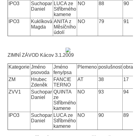
IPO3
Suchopar
LUCA ze
NO
88
90
Daniel
Stříbrného
kamene
IPO3
Kuklíková
ANITA z
NO
79
91
Magda
Měsíčního
údolí
ZIMNÍ ZÁVOD Kácov
3.1.2009
Kategorie
Jméno
Jméno
Plemeno
poslušnost
obra
psovoda
feny/psa
ZM
Hrubec
FANCIE
AT
38
17
Zdeněk
TERNO
ZVV1
Suchopar
QUINTA
NO
93
94
Daniel
ze
Stříbrného
kamene
IPO3
Suchopar
LUCA ze
NO
90
89
Daniel
Stříbrného
kamene