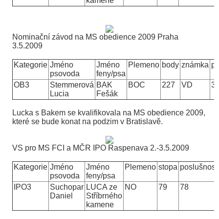
kamene
Nominační závod na MS obedience 2009 Praha
3.5.2009
Kategorie
Jméno
Jméno
Plemeno
body
známka
po
psovoda
feny/psa
OB3
Stemmerová
BAK
BOC
227
VD
3.
Lucia
Fešák
Lucka s Bakem se kvalifikovala na MS obedience 2009,
které se bude konat na podzim v Bratislavě.
VS pro MS FCI a MČR IPO Raspenava
2.-3.5.2009
Kategorie
Jméno
Jméno
Plemeno
stopa
poslušnost
psovoda
feny/psa
IPO3
Suchopar
LUCA ze
NO
79
78
Daniel
Stříbrného
kamene