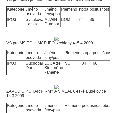
Kategorie
Jméno
Jméno
Plemeno
stopa
poslušnost
o
psovoda
feny/psa
IPO3
Svitáková
ALWIN
BOM
24
86
7
Lenka
Durnitor
VS pro MS FCI a MČR IPO Krchleby
4.-5.4.2009
Kategorie
Jméno
Jméno
Plemeno
stopa
poslušnost
psovoda
feny/psa
IPO3
Suchopar
LUCA ze
NO
84
68
Daniel
Stříbrného
kamene
ZÁVOD O POHÁR FIRMY ANIMEAL České Budějovice
14.3.2009
Kategorie
Jméno
Jméno
Plemeno
poslušnost
obra
psovoda
feny/psa