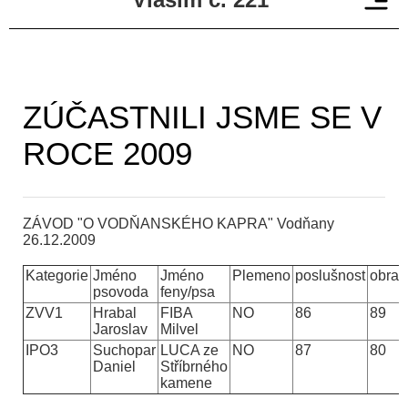
ZÚČASTNILI JSME SE V
ROCE 2009
ZÁVOD "O VODŇANSKÉHO KAPRA" Vodňany
26.12.2009
Kategorie
Jméno
Jméno
Plemeno
poslušnost
obra
psovoda
feny/psa
ZVV1
Hrabal
FIBA
NO
86
89
Jaroslav
Milvel
IPO3
Suchopar
LUCA ze
NO
87
80
Daniel
Stříbrného
kamene