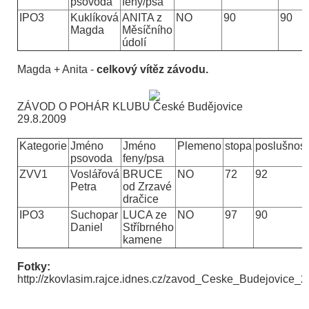
psovoda
feny/psa
IPO3
Kuklíková
ANITA z
NO
90
90
Magda
Měsíčního
údolí
Magda + Anita -
celkový vítěz závodu.
ZÁVOD O POHÁR KLUBU České Budějovice
29.8.2009
Kategorie
Jméno
Jméno
Plemeno
stopa
poslušnost
psovoda
feny/psa
ZVV1
Voslářová
BRUCE
NO
72
92
Petra
od Zrzavé
dračice
IPO3
Suchopar
LUCA ze
NO
97
90
Daniel
Stříbrného
kamene
Fotky:
http://zkovlasim.rajce.idnes.cz/zavod_Ceske_Budejovice_2