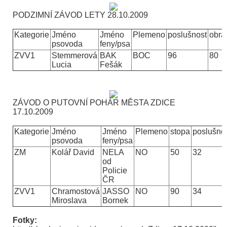
PODZIMNÍ ZÁVOD LETY
28.10.2009
Kategorie
Jméno
Jméno
Plemeno
poslušnost
obra
psovoda
feny/psa
ZVV1
Stemmerová
BAK
BOC
96
80
Lucia
Fešák
ZÁVOD O PUTOVNÍ POHÁR MĚSTA ZDICE
17.10.2009
Kategorie
Jméno
Jméno
Plemeno
stopa
poslušno
psovoda
feny/psa
ZM
Kolář David
NELA
NO
50
32
od
Policie
ČR
ZVV1
Chramostová
JASSO
NO
90
34
Miroslava
Bornek
Fotky: