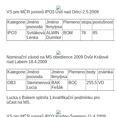
VS pro MČR juniorů IPO3 Ústí nad Orlicí
2.5.2009
Kategorie
Jméno
Jméno
Plemeno
stopa
poslušnost
o
psovoda
feny/psa
IPO3
Svitáková
ALWIN
BOM
76
85
0
Lenka
Durnitor
Nominační závod na MS obedience 2009 Dvůr Králové
nad Labem
18.4.2009
Kategorie
Jméno
Jméno
Plemeno
body
známka
p
psovoda
feny/psa
OB3
Stemmerová
BAK
BOC
255,5
VD
1
Lucia
Fešák
Lucka s Bakem splnila 1.kvalifikační podmínku pro
účast na MS.
VS pro MČR juniorů IPO3 Kladno-Švermov
11.4.2009