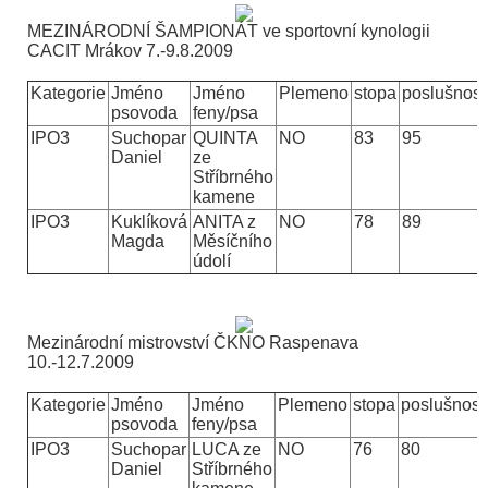
MEZINÁRODNÍ ŠAMPIONÁT ve sportovní kynologii
CACIT Mrákov
7.-9.8.2009
Kategorie
Jméno
Jméno
Plemeno
stopa
poslušnost
psovoda
feny/psa
IPO3
Suchopar
QUINTA
NO
83
95
Daniel
ze
Stříbrného
kamene
IPO3
Kuklíková
ANITA z
NO
78
89
Magda
Měsíčního
údolí
Mezinárodní mistrovství ČKNO Raspenava
10.-12.7.2009
Kategorie
Jméno
Jméno
Plemeno
stopa
poslušnost
psovoda
feny/psa
IPO3
Suchopar
LUCA ze
NO
76
80
Daniel
Stříbrného