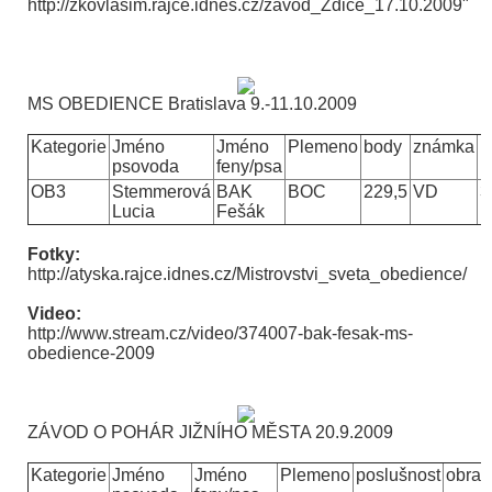
http://zkovlasim.rajce.idnes.cz/zavod_Zdice_17.10.2009"
MS OBEDIENCE Bratislava
9.-11.10.2009
Kategorie
Jméno
Jméno
Plemeno
body
známka
p
psovoda
feny/psa
OB3
Stemmerová
BAK
BOC
229,5
VD
3
Lucia
Fešák
Fotky:
http://atyska.rajce.idnes.cz/Mistrovstvi_sveta_obedience/
Video:
http://www.stream.cz/video/374007-bak-fesak-ms-
obedience-2009
ZÁVOD O POHÁR JIŽNÍHO MĚSTA
20.9.2009
Kategorie
Jméno
Jméno
Plemeno
poslušnost
obra