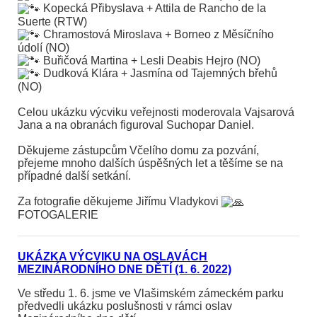
Kopecká Přibyslava + Attila de Rancho de la
Suerte (RTW)
Chramostová Miroslava + Borneo z Měsíčního
údolí (NO)
Buřičová Martina + Lesli Deabis Hejro (NO)
Dudková Klára + Jasmína od Tajemných břehů
(NO)
Celou ukázku výcviku veřejnosti moderovala Vajsarová
Jana a na obranách figuroval Suchopar Daniel.
Děkujeme zástupcům Včelího domu za pozvání,
přejeme mnoho dalších úspěšných let a těšíme se na
případné další setkání.
Za fotografie děkujeme Jiřímu Vladykovi
FOTOGALERIE
UKÁZKA VÝCVIKU NA OSLAV
ÁCH
MEZINÁRODNÍHO DNE DĚTÍ (1. 6. 2022)
Ve středu 1. 6. jsme ve Vlašimském zámeckém parku
předvedli ukázku poslušnosti v rámci oslav