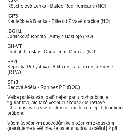
IGP2
Röschelová Lenka - Bailee Red Hurricane
(NO)
IGP3
Kadlečková Blanka - Ellie od Zrzavé dračice
(NO)
IBGH1
Jedličková Renáta - Army z Basileje (NO)
BH-VT
Hrabal Jaroslav - Cago Demi Moravia
(NO)
FPr1
Kopecká Přibyslava - Attila de Rancho de la Suerte
(RTW)
SPr3
Šedová Adéla - Ron bez PP (BOC)
Velké poděkování patří nejen panu rozhodčímu a
figurantovi, ale také vedoucí zkoušek Miroslavě
Chramostové a všem, kteří se podíleli na jejich hladkém
průběhu.
Všem úspěšným psovodům ke složeným zkouškám
gratulujeme a věříme, že ostatní budou úspěšní již při