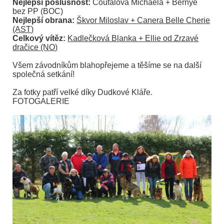
Nejlepší poslušnost:
Coufalová Michaela + Bernye
bez PP (BOC)
Nejlepší obrana:
Škvor Miloslav + Canera Belle Cherie
(AST)
Celkový vítěz:
Kadlečková Blanka + Ellie od Zrzavé
dračice (NO)
Všem závodníkům blahopřejeme a těšíme se na další
společná setkání!
Za fotky patří velké díky Dudkové Kláře.
FOTOGALERIE