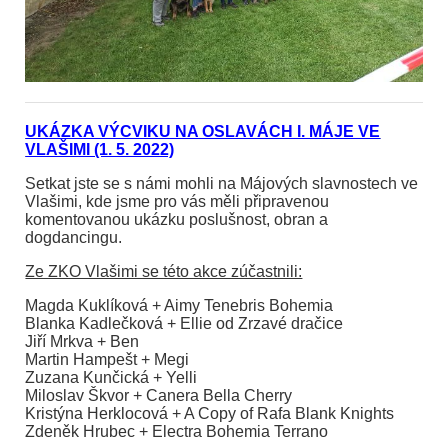
UKÁZKA VÝCVIKU NA OSLAVÁCH I. MÁJE VE
VLAŠIMI (1. 5. 2022)
Setkat jste se s námi mohli na Májových slavnostech ve
Vlašimi, kde jsme pro vás měli připravenou
komentovanou ukázku poslušnost, obran a
dogdancingu.
Ze ZKO Vlašimi se této akce zúčastnili:
Magda Kuklíková + Aimy Tenebris Bohemia
Blanka Kadlečková + Ellie od Zrzavé dračice
Jiří Mrkva + Ben
Martin Hampešt + Megi
Zuzana Kunčická + Yelli
Miloslav Škvor + Canera Bella Cherry
Kristýna Herklocová + A Copy of Rafa Blank Knights
Zdeněk Hrubec + Electra Bohemia Terrano