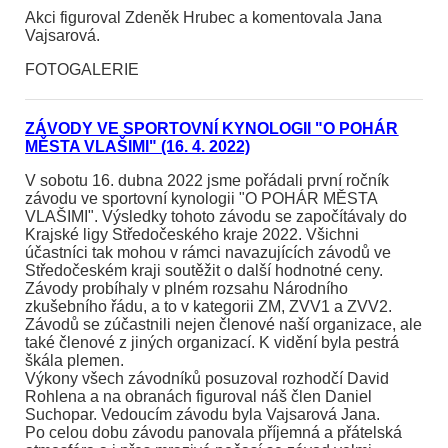
Akci figuroval Zdeněk Hrubec a komentovala Jana
Vajsarová.
FOTOGALERIE
ZÁVODY VE SPORTOVNÍ KYNOLOGII "O POHÁR
MĚSTA VLAŠIMI" (16. 4. 2022)
V sobotu 16. dubna 2022 jsme pořádali první ročník
závodu ve sportovní kynologii "O POHÁR MĚSTA
VLAŠIMI". Výsledky tohoto závodu se započítávaly do
Krajské ligy Středočeského kraje 2022. Všichni
účastníci tak mohou v rámci navazujících závodů ve
Středočeském kraji soutěžit o další hodnotné ceny.
Závody probíhaly v plném rozsahu Národního
zkušebního řádu, a to v kategorii ZM, ZVV1 a ZVV2.
Závodů se zúčastnili nejen členové naší organizace, ale
také členové z jiných organizací. K vidění byla pestrá
škála plemen.
Výkony všech závodníků posuzoval rozhodčí David
Rohlena a na obranách figuroval náš člen Daniel
Suchopar. Vedoucím závodu byla Vajsarová Jana.
Po celou dobu závodu panovala příjemná a přátelská