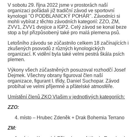
V sobotu 29. října 2022 jsme v prostorách naší
organizaci pořádali již tradiční závod ve sportovní
kynologii "O PODBLANICKÝ POHÁR". Závodníci si
mohli vybírat z těchto závodních kategorií: ZZO, ZM,
ZVV1, ZVV1 dvojice a IGP2. Celý závod se konal beze
stop a byl přizpůsobený také pro malá plemena psů.
Letošního závodu se zúčastnilo celkem 18 začínajících i
zkušených psovodů z různých kynologických
organizací. K vidění byla také velmi pestrá škála psích
plemen.
Výkony všech zúčastněných posuzoval rozhodčí Josef
Dejmek. Všechny obrany figuroval člen naší
organizace, figurant I. třídy, Daniel Suchopar. Závod
probíhal ve velmi příjemné a přátelské atmosféře.
Umístění členů ZKO Vlašim v jednotlivých kategoriích:
ZZO:
místo – Hrubec Zdeněk + Drak Bohemia Terrano
ZM: