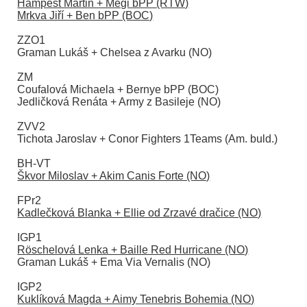
Hampešt Martin + Megi bPP (RTW)
Mrkva Jiří + Ben bPP (BOC)
ZZO1
Graman Lukáš + Chelsea z Avarku (NO)
ZM
Coufalová Michaela + Bernye bPP (BOC)
Jedličková Renáta + Army z Basileje (NO)
ZVV2
Tichota Jaroslav + Conor Fighters 1Teams (Am. buld.)
BH-VT
Škvor Miloslav + Akim Canis Forte (NO)
FPr2
Kadlečková Blanka + Ellie od Zrzavé dračice (NO)
IGP1
Röschelová Lenka + Baille Red Hurricane (NO)
Graman Lukáš + Ema Via Vernalis (NO)
IGP2
Kuklíková Magda + Aimy Tenebris Bohemia (NO)