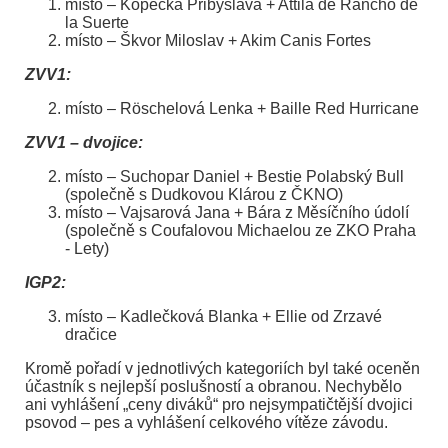
místo – Kopecká Přibyslava + Attila de Rancho de
la Suerte
místo – Škvor Miloslav + Akim Canis Fortes
ZVV1:
místo – Röschelová Lenka + Baille Red Hurricane
ZVV1 – dvojice:
místo – Suchopar Daniel + Bestie Polabský Bull
(společně s Dudkovou Klárou z ČKNO)
místo – Vajsarová Jana + Bára z Měsíčního údolí
(společně s Coufalovou Michaelou ze ZKO Praha
- Lety)
IGP2:
místo – Kadlečková Blanka + Ellie od Zrzavé
dračice
Kromě pořadí v jednotlivých kategoriích byl také oceněn
účastník s nejlepší poslušností a obranou. Nechybělo
ani vyhlášení „ceny diváků“ pro nejsympatičtější dvojici
psovod – pes a vyhlášení celkového vítěze závodu.