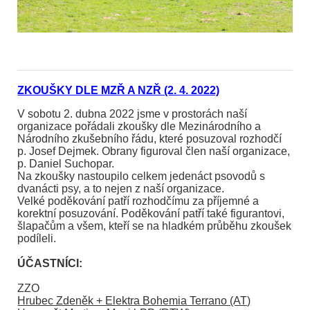
ZKOUŠKY DLE MZŘ A NZŘ (2. 4. 2022)
V sobotu 2. dubna 2022 jsme v prostorách naší
organizace pořádali zkoušky dle Mezinárodního a
Národního zkušebního řádu, které posuzoval rozhodčí
p. Josef Dejmek. Obrany figuroval člen naší organizace,
p. Daniel Suchopar.
Na zkoušky nastoupilo celkem jedenáct psovodů s
dvanácti psy, a to nejen z naší organizace.
Velké poděkování patří rozhodčímu za příjemné a
korektní posuzování. Poděkování patří také figurantovi,
šlapačům a všem, kteří se na hladkém průběhu zkoušek
podíleli.
ÚČASTNÍCI:
ZZO
Hrubec Zdeněk + Elektra Bohemia Terrano (AT)