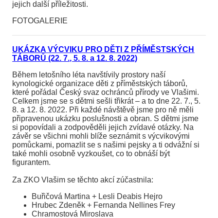
jejich další příležitosti.
FOTOGALERIE
UKÁZKA VÝCVIKU PRO DĚTI Z PŘÍMĚSTSKÝCH
TÁBORŮ (22. 7., 5. 8. a 12. 8. 2022)
Během letošního léta navštívily prostory naší
kynologické organizace děti z příměstských táborů,
které pořádal Český svaz ochránců přírody ve Vlašimi.
Celkem jsme se s dětmi sešli třikrát – a to dne 22. 7., 5.
8. a 12. 8. 2022. Při každé návštěvě jsme pro ně měli
připravenou ukázku poslušnosti a obran. S dětmi jsme
si popovídali a zodpověděli jejich zvídavé otázky. Na
závěr se všichni mohli blíže seznámit s výcvikovými
pomůckami, pomazlit se s našimi pejsky a ti odvážní si
také mohli osobně vyzkoušet, co to obnáší být
figurantem.
Za ZKO Vlašim se těchto akcí zúčastnila:
Buřičová Martina + Lesli Deabis Hejro
Hrubec Zdeněk + Fernanda Nellines Frey
Chramostová Miroslava