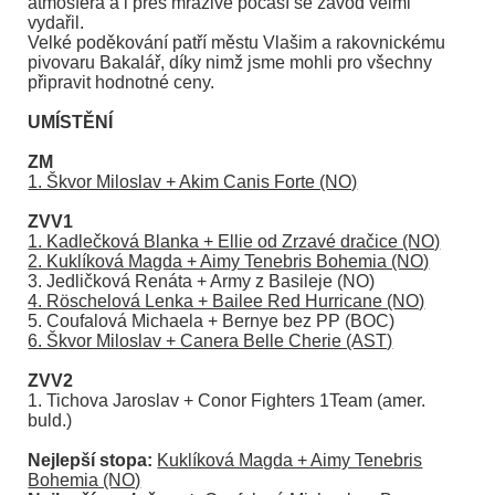
atmosféra a i přes mrazivé počasí se závod velmi
vydařil.
Velké poděkování patří městu Vlašim a rakovnickému
pivovaru Bakalář, díky nimž jsme mohli pro všechny
připravit hodnotné ceny.
UMÍSTĚNÍ
ZM
1. Škvor Miloslav + Akim Canis Forte (NO)
ZVV1
1. Kadlečková Blanka + Ellie od Zrzavé dračice (NO)
2. Kuklíková Magda + Aimy Tenebris Bohemia (NO)
3. Jedličková Renáta + Army z Basileje (NO)
4. Röschelová Lenka + Bailee Red Hurricane (NO)
5. Coufalová Michaela + Bernye bez PP (BOC)
6. Škvor Miloslav + Canera Belle Cherie (AST)
ZVV2
1. Tichova Jaroslav + Conor Fighters 1Team (amer.
buld.)
Nejlepší stopa:
Kuklíková Magda + Aimy Tenebris
Bohemia (NO)