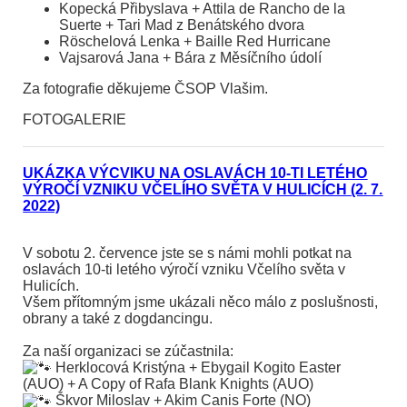
Kopecká Přibyslava + Attila de Rancho de la
Suerte + Tari Mad z Benátského dvora
Röschelová Lenka + Baille Red Hurricane
Vajsarová Jana + Bára z Měsíčního údolí
Za fotografie děkujeme ČSOP Vlašim.
FOTOGALERIE
UKÁZKA VÝCVIKU NA OSLAVÁCH 10-TI LETÉHO
VÝROČÍ VZNIKU VČELÍHO SVĚTA V HULICÍCH (2. 7.
2022)
V sobotu 2. července jste se s námi mohli potkat na
oslavách 10-ti letého výročí vzniku Včelího světa v
Hulicích.
Všem přítomným jsme ukázali něco málo z poslušnosti,
obrany a také z dogdancingu.
Za naší organizaci se zúčastnila:
Herklocová Kristýna + Ebygail Kogito Easter
(AUO) + A Copy of Rafa Blank Knights (AUO)
Škvor Miloslav + Akim Canis Forte (NO)